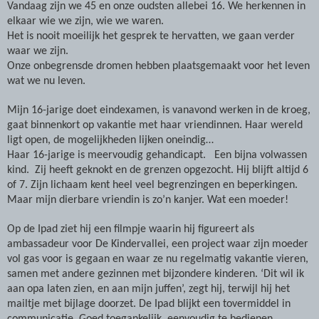
Vandaag zijn we 45 en onze oudsten allebei 16. We herkennen in
elkaar wie we zijn, wie we waren.
Het is nooit moeilijk het gesprek te hervatten, we gaan verder
waar we zijn.
Onze onbegrensde dromen hebben plaatsgemaakt voor het leven
wat we nu leven.
Mijn 16-jarige doet eindexamen, is vanavond werken in de kroeg,
gaat binnenkort op vakantie met haar vriendinnen. Haar wereld
ligt open, de mogelijkheden lijken oneindig…
Haar 16-jarige is meervoudig gehandicapt.
Een bijna volwassen
kind.
Zij heeft geknokt en de grenzen opgezocht. Hij blijft altijd 6
of 7. Zijn lichaam kent heel veel begrenzingen en beperkingen.
Maar mijn dierbare vriendin is zo’n kanjer. Wat een moeder!
Op de Ipad ziet hij een filmpje waarin hij figureert als
ambassadeur voor De Kindervallei, een project waar zijn moeder
vol gas voor is gegaan en waar ze nu regelmatig vakantie vieren,
samen met andere gezinnen met bijzondere kinderen. ‘Dit wil ik
aan opa laten zien, en aan mijn juffen’, zegt hij, terwijl hij het
mailtje met bijlage doorzet. De Ipad blijkt een tovermiddel in