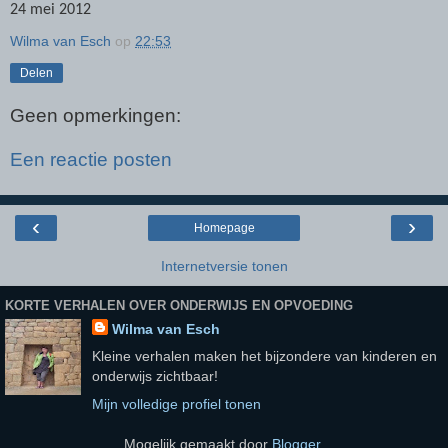
24 mei 2012
Wilma van Esch
op
22:53
Delen
Geen opmerkingen:
Een reactie posten
‹
›
Homepage
Internetversie tonen
KORTE VERHALEN OVER ONDERWIJS EN OPVOEDING
Wilma van Esch
Kleine verhalen maken het bijzondere van kinderen en
onderwijs zichtbaar!
Mijn volledige profiel tonen
Mogelijk gemaakt door
Blogger
.